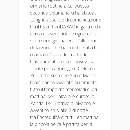
ormai la routine a cui questa
seconda settimana ci ha abituati.
Lunghe assenze di comunicazione
tra il team PanDAKAR in gara e chi
cerca di avere notizie riguardo la
situazione giornaliera. L’alluvione
della zona che ha colpito Salta ha
ritardato l’avvio del tratto di
trasferimento a cui si doveva far
fronte per raggiungere Chilecito.
Per certo si sa che Yuri e Marco
team hanno lavorato duramente
tutto il tempo tra mercoledì e ieri
mattina, per rialzare e curare la
Panda 4×4. L’arrivo al bivacco è
avvenuto solo alle 2 di notte
tra l’incredulità di tutti. Ieri mattina
la piccola belva è partita per la