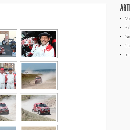
ART
Mo
Più
Gio
Co
In