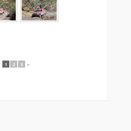
1
2
3
►