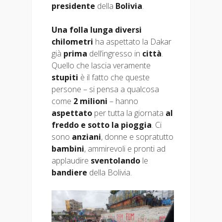
presidente
della
Bolivia
.
Una folla lunga diversi
chilometri
ha aspettato la Dakar
già
prima
dell’ingresso in
città
.
Quello che lascia veramente
stupiti
è il fatto che queste
persone – si pensa a qualcosa
come
2 milioni
– hanno
aspettato
per tutta la giornata
al
freddo e sotto la pioggia
. Ci
sono
anziani
, donne e sopratutto
bambini
, ammirevoli e pronti ad
applaudire
sventolando
le
bandiere
della Bolivia.