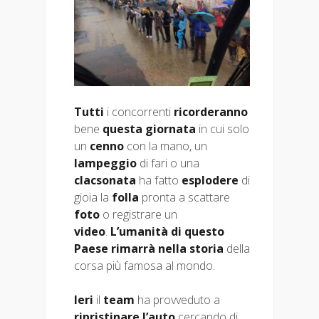
Tutti
i concorrenti
ricorderanno
bene
questa giornata
in cui solo
un
cenno
con la mano, un
lampeggio
di fari o una
clacsonata
ha fatto
esplodere
di
gioia la
folla
pronta a scattare
foto
o registrare un
video
.
L’umanità di questo
Paese rimarrà nella storia
della
corsa più famosa al mondo.
Ieri
il
team
ha provveduto a
ripristinare
l’auto
cercando di