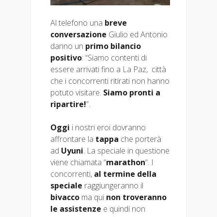
Al telefono una
breve
conversazione
Giulio ed Antonio
danno un
primo bilancio
positivo
: “Siamo contenti di
essere arrivati fino a La Paz, città
che i concorrenti ritirati non hanno
potuto visitare.
Siamo pronti a
ripartire!
”.
Oggi
i nostri eroi dovranno
affrontare la
tappa
che porterà
ad
Uyuni
. La speciale in questione
viene chiamata “
marathon
“. I
concorrenti,
al termine della
speciale
raggiungeranno il
bivacco
ma qui
non troveranno
le assistenze
e quindi non