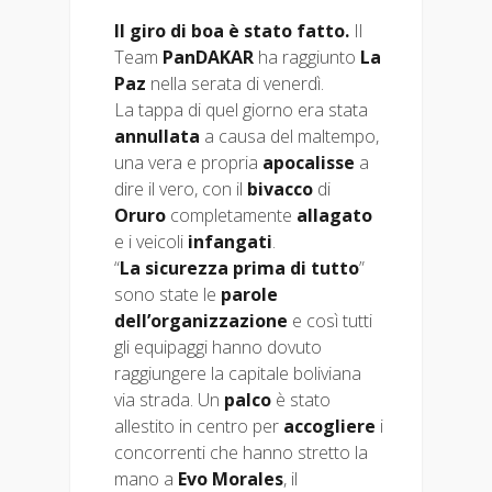
Il giro di boa è stato fatto.
Il
Team
PanDAKAR
ha raggiunto
La
Paz
nella serata di venerdì.
La tappa di quel giorno era stata
annullata
a causa del maltempo,
una vera e propria
apocalisse
a
dire il vero, con il
bivacco
di
Oruro
completamente
allagato
e i veicoli
infangati
.
“
La sicurezza prima di tutto
”
sono state le
parole
dell’organizzazione
e così tutti
gli equipaggi hanno dovuto
raggiungere la capitale boliviana
via strada. Un
palco
è stato
allestito in centro per
accogliere
i
concorrenti che hanno stretto la
mano a
Evo Morales
, il